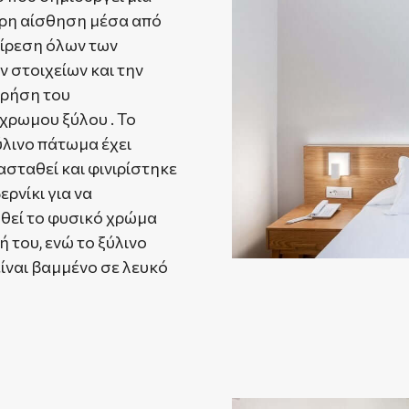
ρη αίσθηση μέσα από
ίρεση όλων των
ν στοιχείων και την
χρήση του
χρωμου ξύλου . Το
ύλινο πάτωμα έχει
σταθεί και φινιρίστηκε
ερνίκι για να
θεί το φυσικό χρώμα
ή του, ενώ το ξύλινο
είναι βαμμένο σε λευκό