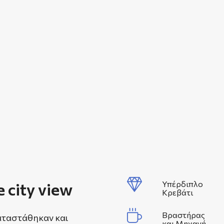
e city view
Υπέρδιπλο
Κρεβάτι
Βραστήρας
αταστάθηκαν και
και Μηχανή