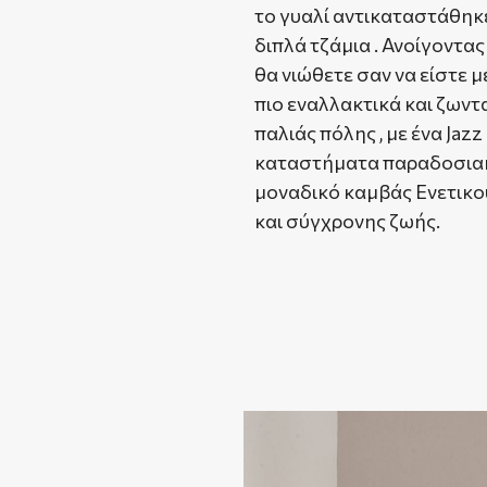
το γυαλί αντικαταστάθηκ
διπλά τζάμια . Ανοίγοντα
θα νιώθετε σαν να είστε μ
πιο εναλλακτικά και ζωντ
παλιάς πόλης , με ένα Jazz
καταστήματα παραδοσιακώ
μοναδικό καμβάς Ενετικού
και σύγχρονης ζωής.