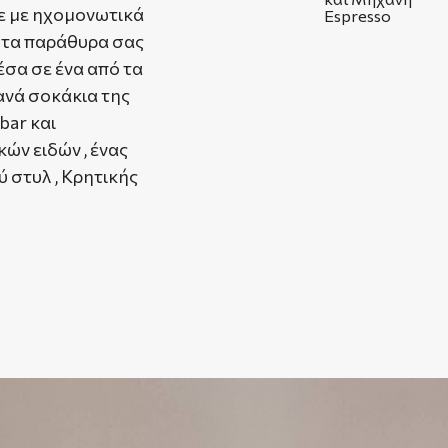
ε με ηχομονωτικά
Espresso
ς τα παράθυρα σας
έσα σε ένα από τα
ανά σοκάκια της
 bar και
ν ειδών , ένας
 στυλ , Κρητικής