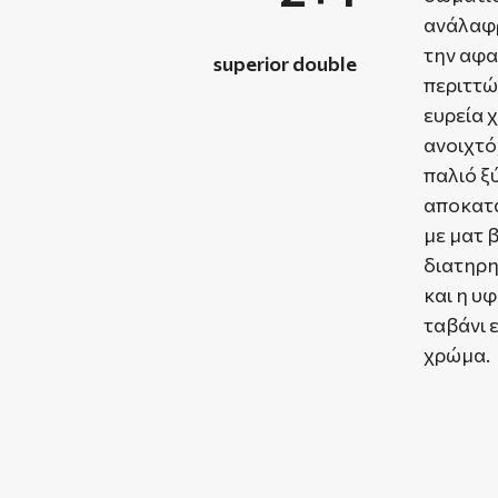
ανάλαφ
την αφα
superior double
περιττώ
ευρεία 
ανοιχτό
παλιό ξ
αποκατα
με ματ β
διατηρη
και η υφ
ταβάνι 
χρώμα.