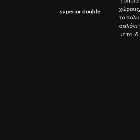
η οποία
χώρους,
superior double
το πολυ
σαλόνι 
με το ι