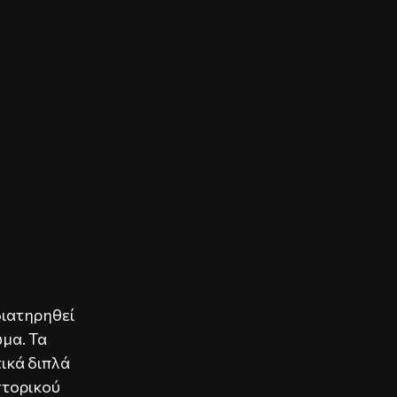
διατηρηθεί
ώμα. Τα
ικά διπλά
στορικού